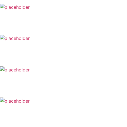
Christian Rode
Margot Rothweiler
James Gardiner
Niko Macoulis