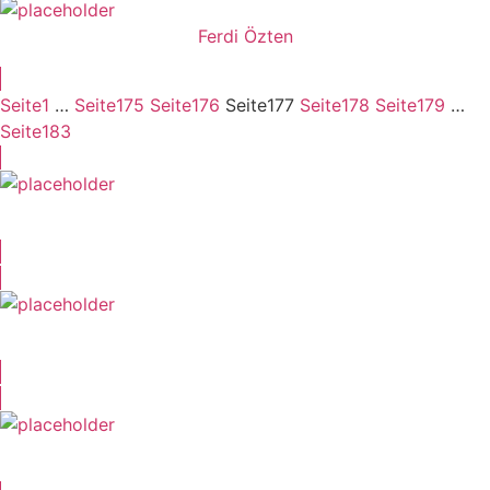
Ferdi Özten
Seite
1
…
Seite
175
Seite
176
Seite
177
Seite
178
Seite
179
…
Seite
183
Felix Würgler
Charlotte „EineLotta“ Uhlig
Tobias Schulze