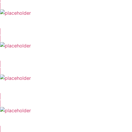
Sonja Firker
Tabea Börner
Vincent Borko
Sebastian Fitzner