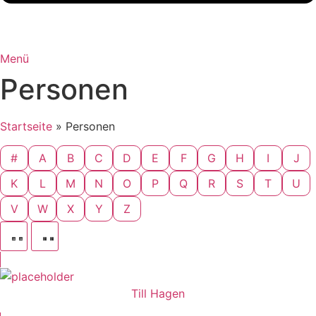
Menü
Personen
Startseite
»
Personen
#
A
B
C
D
E
F
G
H
I
J
K
L
M
N
O
P
Q
R
S
T
U
V
W
X
Y
Z
Till Hagen