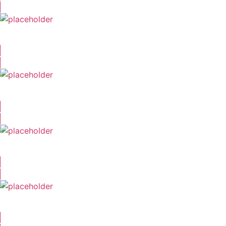
Marcel Mann
Lion Wasczyk
Benjamin Stöwe
Stefan Krause (I)