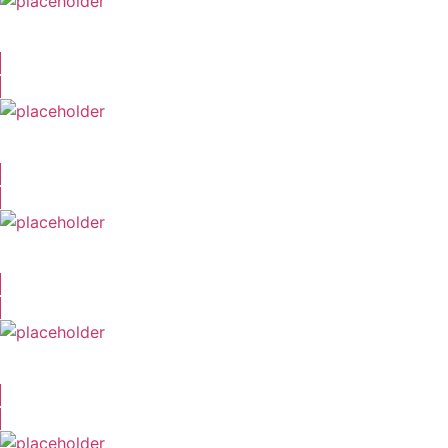
Melanie Isakowitz
Dieter Pfeil
Haye Graf
Viktor Weimer