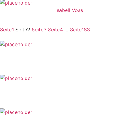
Isabell Voss
Seite
1
Seite
2
Seite
3
Seite
4
…
Seite
183
Sebastian Schütt
Katharina Lohmann
Tim Zieschang