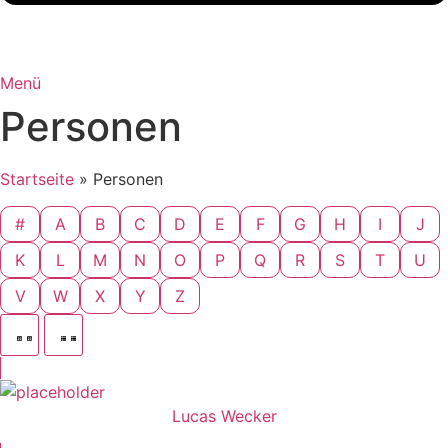
Menü
Personen
Startseite
»
Personen
#
A
B
C
D
E
F
G
H
I
J
K
L
M
N
O
P
Q
R
S
T
U
V
W
X
Y
Z
Lucas Wecker