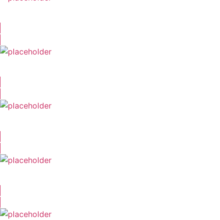
Nico Stank
Vanessa Tockner
Niklas Horn
Nele Katzwinkel