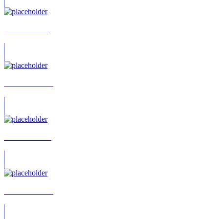
Gerold Ströher
Monika Oschek
Mirko Böttcher
Alexander Wolf