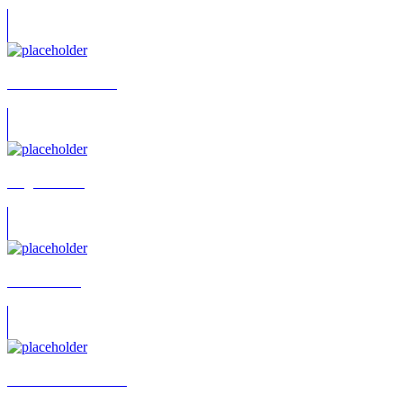
Naomi van Dooren
Birge Tetzner
Melanie Gäb
Katharina Schumann