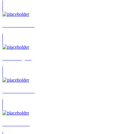
David Fehrmann
Hana Tanigami
Matthias Wissnet
Martin Böcking