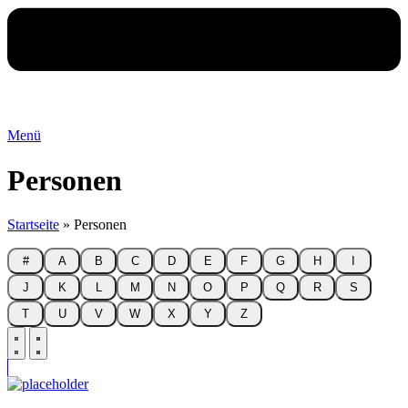
Menü
Personen
Startseite
»
Personen
#
A
B
C
D
E
F
G
H
I
J
K
L
M
N
O
P
Q
R
S
T
U
V
W
X
Y
Z