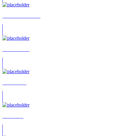
Melanie Blocksdorf
Natascha Bub
Kim Pfeiffer
Peter Beck