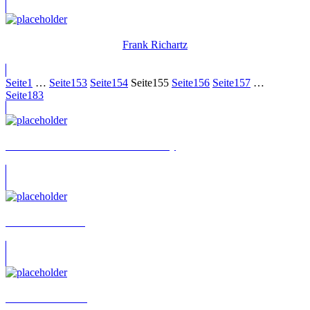
Frank Richartz
Seite
1
…
Seite
153
Seite
154
Seite
155
Seite
156
Seite
157
…
Seite
183
Lukas Alexander von Horbatschewsky
Friedrich Klemme
Thomas Buchhorn