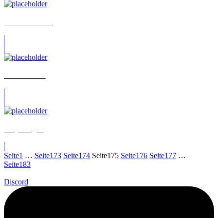
Annette Gunkel
Pamela Drobig
Tanja Nagler
Seite
1
…
Seite
173
Seite
174
Seite
175
Seite
176
Seite
177
…
Seite
183
Discord