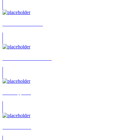
Robin Schnöckelborg
Christian von Baumbach
Eva Kappeller
Noémi Causse