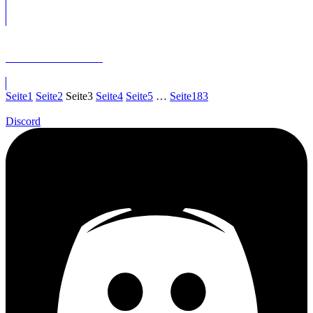
Milan Pešl
Greta Hoffmann
Friedemann Nawroth