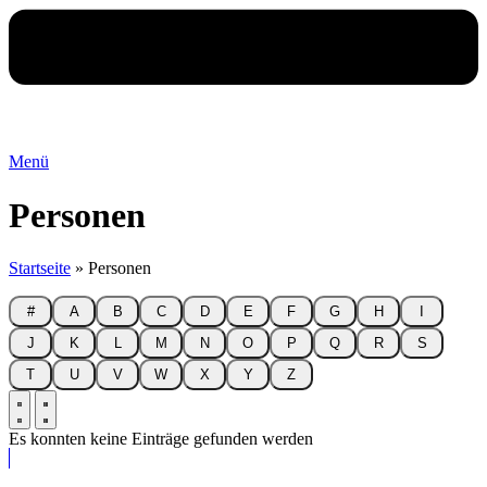
Menü
Personen
Startseite
»
Personen
#
A
B
C
D
E
F
G
H
I
J
K
L
M
N
O
P
Q
R
S
T
U
V
W
X
Y
Z
Es konnten keine Einträge gefunden werden