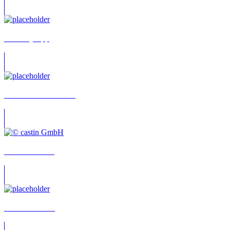
Beate Rysopp
Merete Brettschneider
Xenia Nitschke
Cornelius Dane