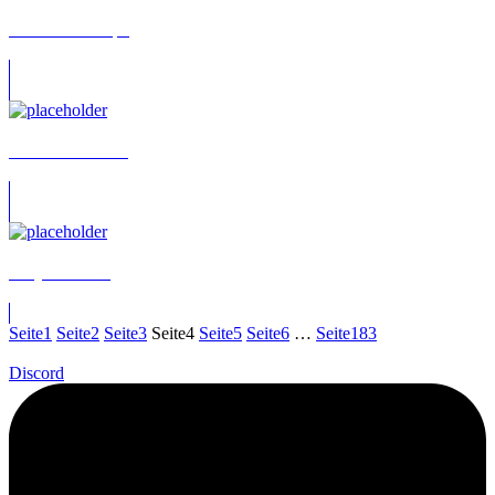
Annette Potempa
Patrick Mölleken
Tanya Kahana
Seite
1
Seite
2
Seite
3
Seite
4
Seite
5
Seite
6
…
Seite
183
Discord