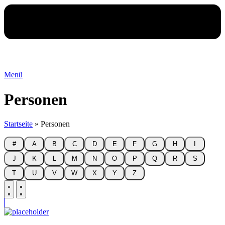
Menü
Personen
Startseite
»
Personen
#
A
B
C
D
E
F
G
H
I
J
K
L
M
N
O
P
Q
R
S
T
U
V
W
X
Y
Z