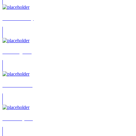
Barbara Ratthey
Hans-Jörg Puls
Andrea Dittrich
Alice Ratajczak