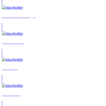
Thomas Kautenburger
Carsten Bülow
Frank Voß
Frank Trunz