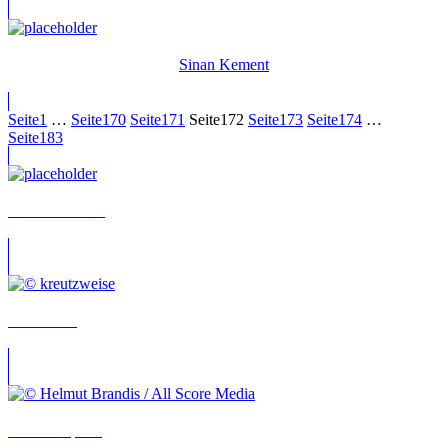
Sinan Kement
Seite
1
…
Seite
170
Seite
171
Seite
172
Seite
173
Seite
174
…
Seite
183
Leni Lessmann
Daniel Axt
Bernd Stephan