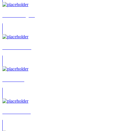
Rafael Rodriguez
Isabell Giebeler
Pator China
Yesim Meisheit