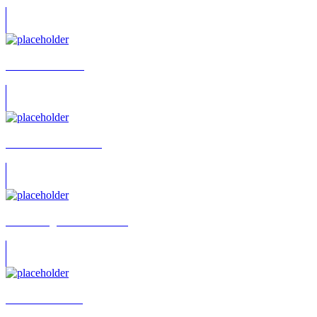
Alexander Lessin
Roman Goncharenko
Gene Vengerov-Markmann
Vladimir Fradkin