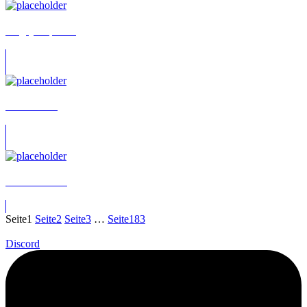
Sergej Stepenko
Julia Fölster
Lucas Wecker
Seite
1
Seite
2
Seite
3
…
Seite
183
Discord