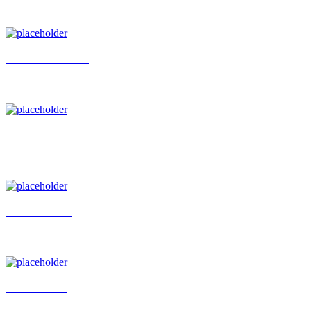
Konstantin Tzanev
Maik Rogge
Manon Straché
Michael Baral