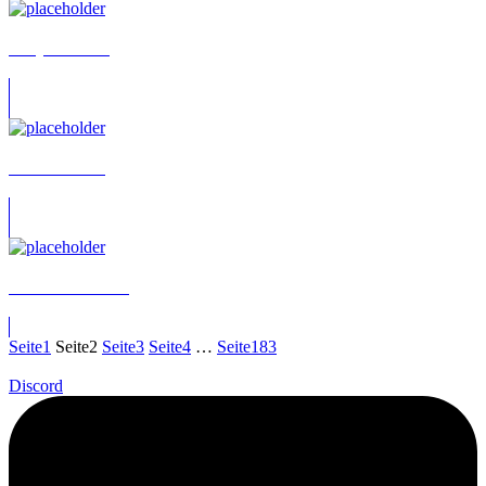
Meryem Basar
Taliah Wröbel
Patrick Dollmann
Seite
1
Seite
2
Seite
3
Seite
4
…
Seite
183
Discord