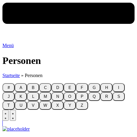
Menü
Personen
Startseite
»
Personen
#
A
B
C
D
E
F
G
H
I
J
K
L
M
N
O
P
Q
R
S
T
U
V
W
X
Y
Z