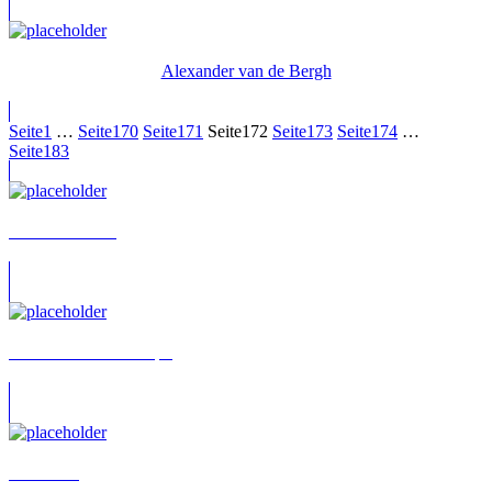
Alexander van de Bergh
Seite
1
…
Seite
170
Seite
171
Seite
172
Seite
173
Seite
174
…
Seite
183
Thomas Höhne
Claude-Oliver Rudolph
Vera Lohr