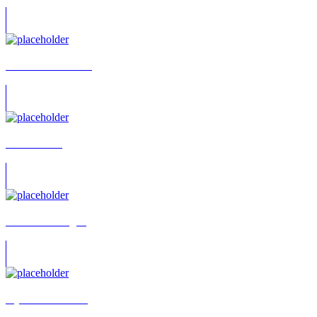
Dennis Blumenthal
Mario Belón
Fritz Stavenhagen
Jay S. Bannmüller