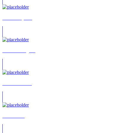
Alice Ratajczak
Rafael Rodriguez
Isabell Giebeler
Pator China