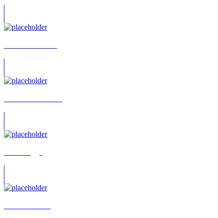
Vladimir Fradkin
Konstantin Tzanev
Maik Rogge
Manon Straché