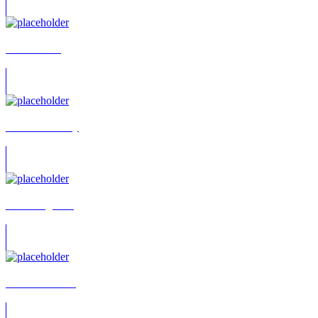
Frank Trunz
Barbara Ratthey
Hans-Jörg Puls
Andrea Dittrich