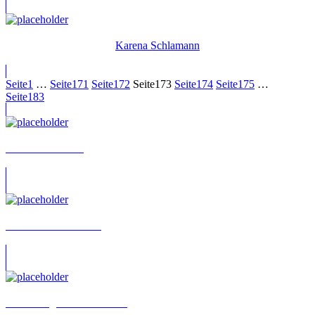
Karena Schlamann
Seite
1
…
Seite
171
Seite
172
Seite
173
Seite
174
Seite
175
…
Seite
183
Alexander Lessin
Roman Goncharenko
Gene Vengerov-Markmann