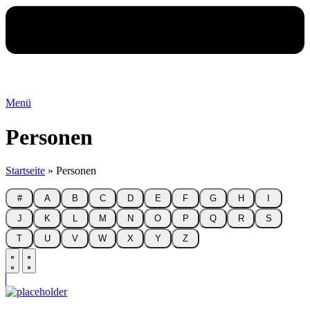
Menü
Personen
Startseite
»
Personen
#
A
B
C
D
E
F
G
H
I
J
K
L
M
N
O
P
Q
R
S
T
U
V
W
X
Y
Z