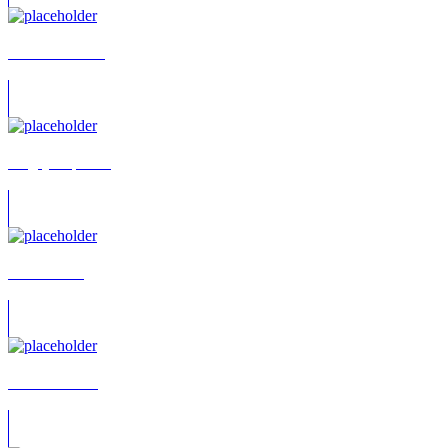
Yesim Meisheit
Sergej Stepenko
Julia Fölster
Lucas Wecker