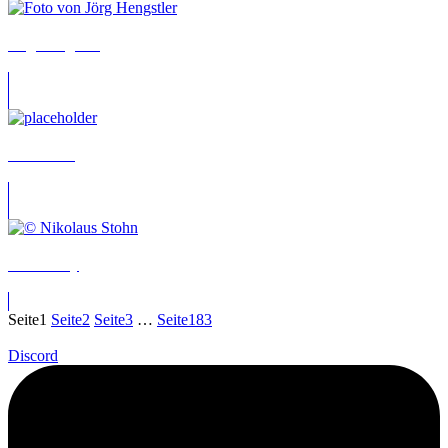
Jörg Hengstler
Felix Auer
Moira May
Seite
1
Seite
2
Seite
3
…
Seite
183
Discord