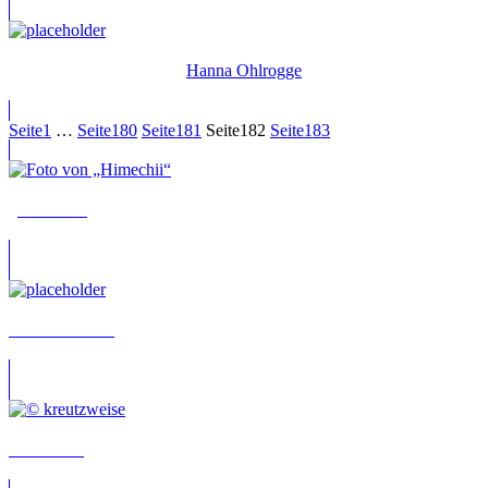
Hanna Ohlrogge
Seite
1
…
Seite
180
Seite
181
Seite
182
Seite
183
„Himechii“
Leni Lessmann
Daniel Axt