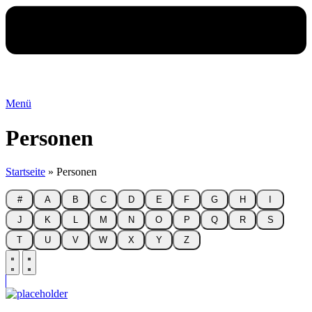
Menü
Personen
Startseite
»
Personen
#
A
B
C
D
E
F
G
H
I
J
K
L
M
N
O
P
Q
R
S
T
U
V
W
X
Y
Z