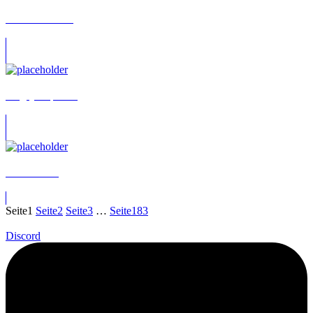
Yesim Meisheit
Sergej Stepenko
Julia Fölster
Seite
1
Seite
2
Seite
3
…
Seite
183
Discord