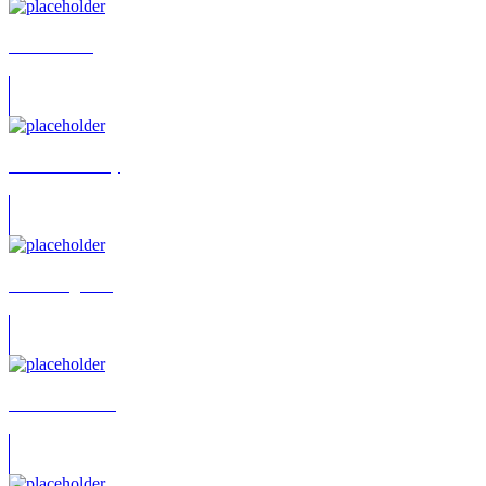
Frank Trunz
Barbara Ratthey
Hans-Jörg Puls
Andrea Dittrich