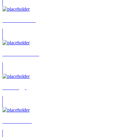
Vladimir Fradkin
Konstantin Tzanev
Maik Rogge
Manon Straché