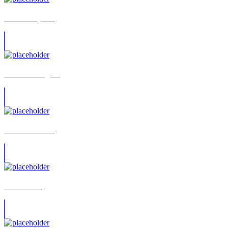
Alice Ratajczak
Rafael Rodriguez
Isabell Giebeler
Pator China