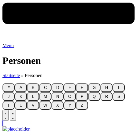
Menü
Personen
Startseite
»
Personen
#
A
B
C
D
E
F
G
H
I
J
K
L
M
N
O
P
Q
R
S
T
U
V
W
X
Y
Z