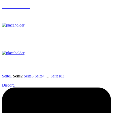
Annabella Zetsch
Meryem Basar
Taliah Wröbel
Seite
1
Seite
2
Seite
3
Seite
4
…
Seite
183
Discord