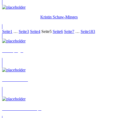
Kristin Schaw-Minges
Seite
1
…
Seite
3
Seite
4
Seite
5
Seite
6
Seite
7
…
Seite
183
Julia Spiegel
Thomas Höhne
Claude-Oliver Rudolph