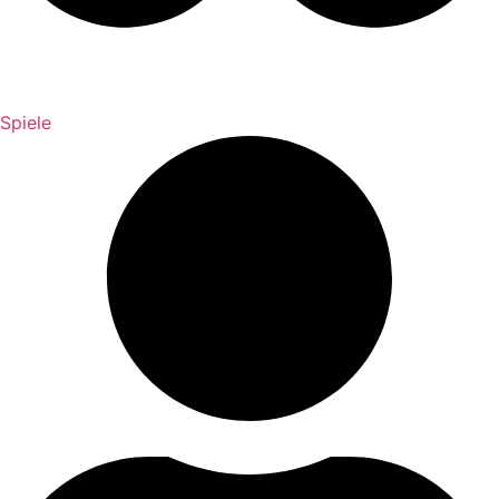
Spiele