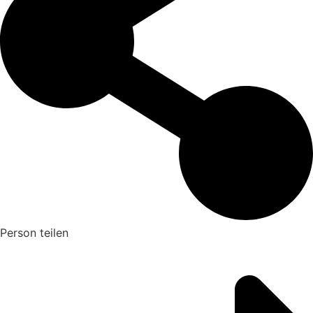
Person teilen