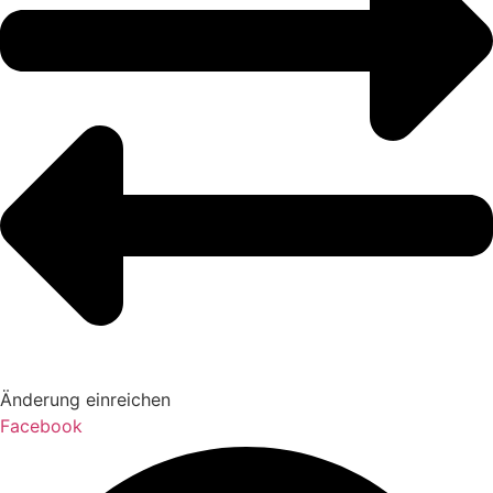
Änderung einreichen
Facebook