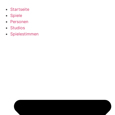
Zum
Inhalt
Startseite
springen
Spiele
Personen
Studios
Spielestimmen