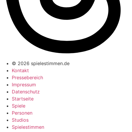
© 2026 spielestimmen.de
Kontakt
Pressebereich
Impressum
Datenschutz
Startseite
Spiele
Personen
Studios
Spielestimmen