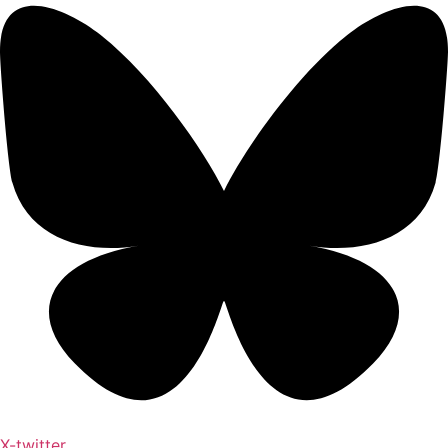
X-twitter