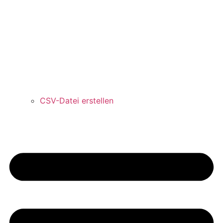
CSV-Datei erstellen