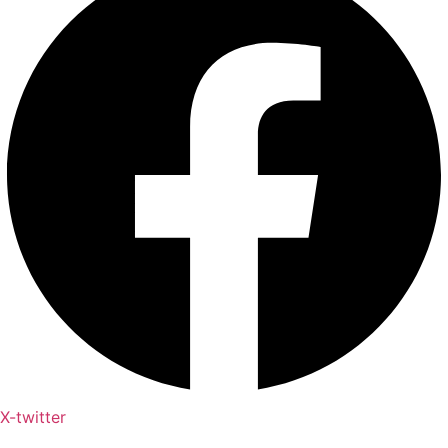
X-twitter