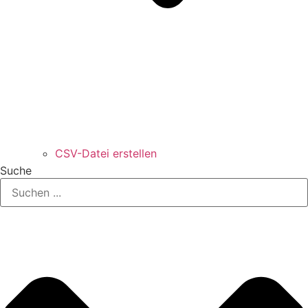
CSV-Datei erstellen
Suche