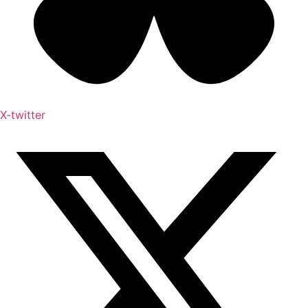
X-twitter