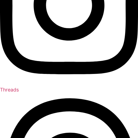
Threads