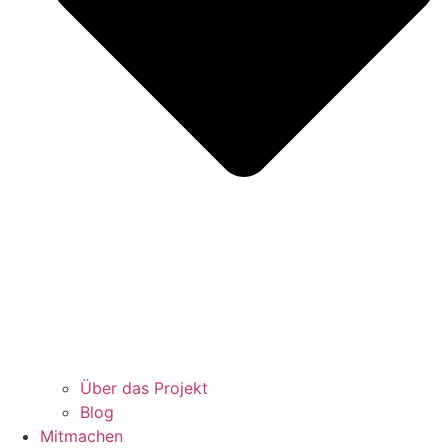
Über das Projekt
Blog
Mitmachen