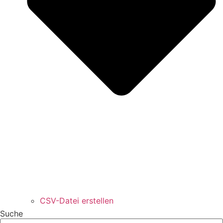
CSV-Datei erstellen
Suche