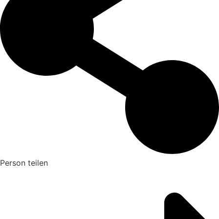
Person teilen