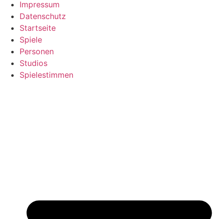
Impressum
Datenschutz
Startseite
Spiele
Personen
Studios
Spielestimmen