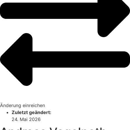
Änderung einreichen
Zuletzt geändert:
24. Mai 2026