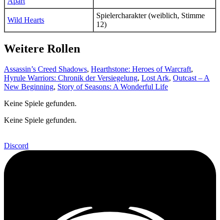
Apart
Spielercharakter (weiblich, Stimme
Wild Hearts
12)
Weitere Rollen
Assassin’s Creed Shadows
,
Hearthstone: Heroes of Warcraft
,
Hyrule Warriors: Chronik der Versiegelung
,
Lost Ark
,
Outcast – A
New Beginning
,
Story of Seasons: A Wonderful Life
Keine Spiele gefunden.
Keine Spiele gefunden.
Discord