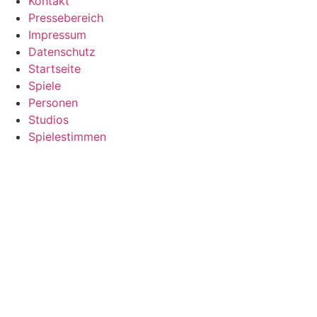
Kontakt
Pressebereich
Impressum
Datenschutz
Startseite
Spiele
Personen
Studios
Spielestimmen