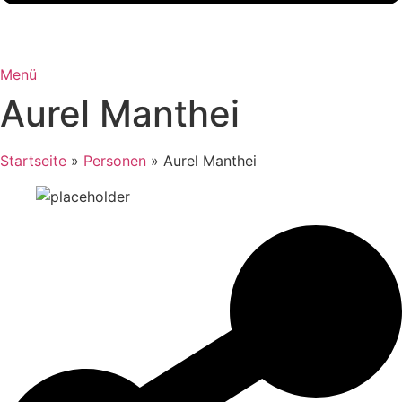
Menü
Aurel Manthei
Startseite
»
Personen
»
Aurel Manthei