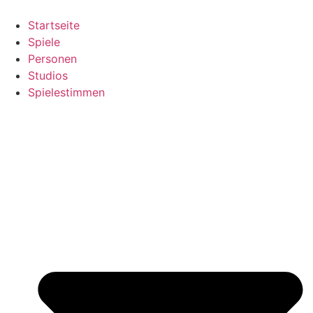
Zum
Inhalt
Startseite
springen
Spiele
Personen
Studios
Spielestimmen