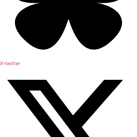
X-twitter