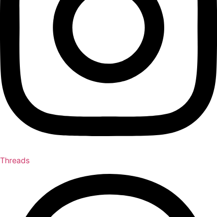
Threads