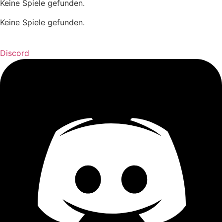
Keine Spiele gefunden.
Keine Spiele gefunden.
Discord