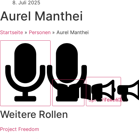
8. Juli 2025
Aurel Manthei
Startseite
»
Personen
»
Aurel Manthei
Text (0)
Sprechrollen (1)
Weitere Rollen
Project Freedom