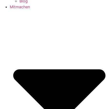
Blog
Mitmachen