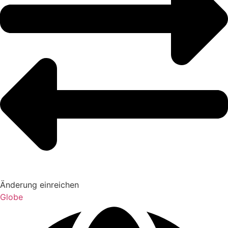
Änderung einreichen
Globe