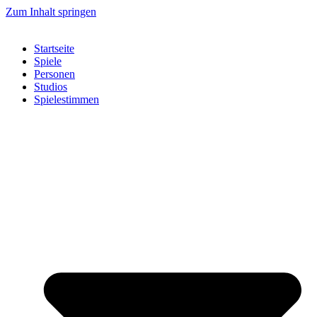
Zum Inhalt springen
Startseite
Spiele
Personen
Studios
Spielestimmen