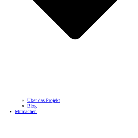
Über das Projekt
Blog
Mitmachen