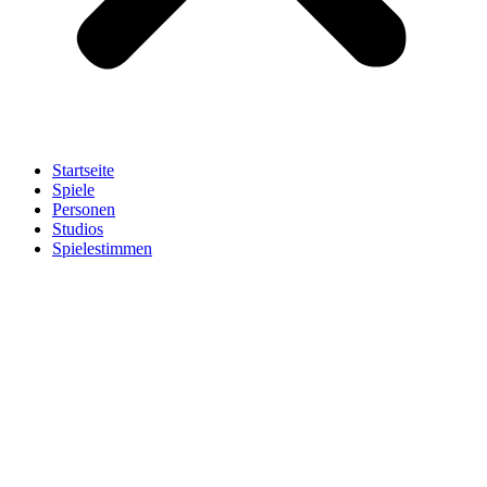
Startseite
Spiele
Personen
Studios
Spielestimmen