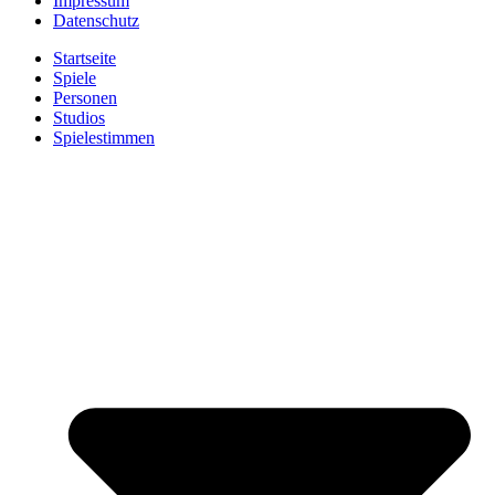
Impressum
Datenschutz
Startseite
Spiele
Personen
Studios
Spielestimmen