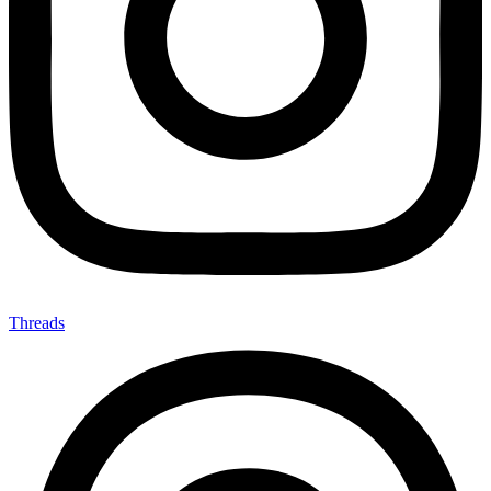
Threads