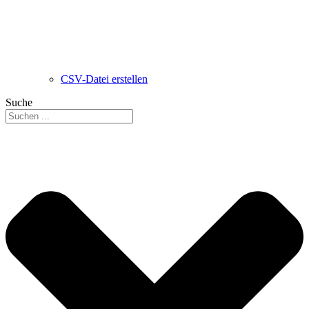
CSV-Datei erstellen
Suche