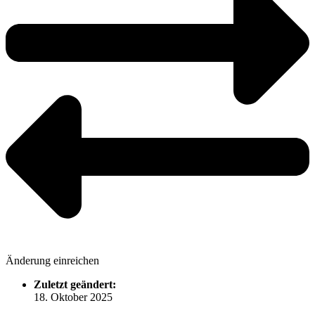
Änderung einreichen
Zuletzt geändert:
18. Oktober 2025