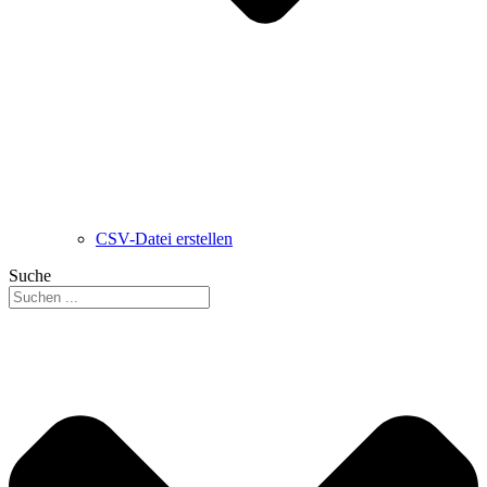
CSV-Datei erstellen
Suche