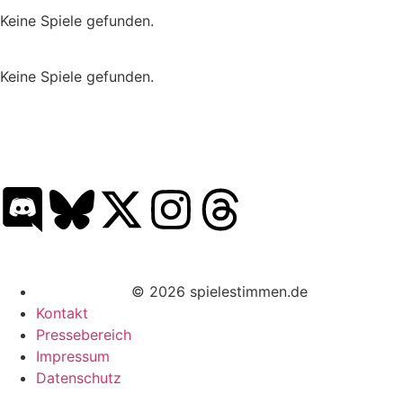
Keine Spiele gefunden.
Keine Spiele gefunden.
© 2026 spielestimmen.de
Kontakt
Pressebereich
Impressum
Datenschutz