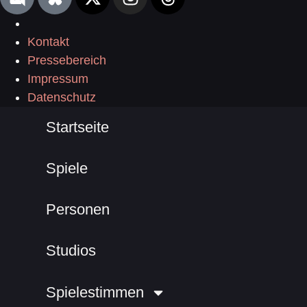
Kontakt
Pressebereich
Impressum
Datenschutz
Startseite
Spiele
Personen
Studios
Spielestimmen