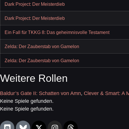
Dark Project: Der Meisterdieb
Dark Project: Der Meisterdieb
Ein Fall für TKKG 8: Das geheimnisvolle Testament
Zelda: Der Zauberstab von Gamelon
Zelda: Der Zauberstab von Gamelon
Weitere Rollen
Baldur’s Gate II: Schatten von Amn
,
Clever & Smart: A 
Keine Spiele gefunden.
Keine Spiele gefunden.