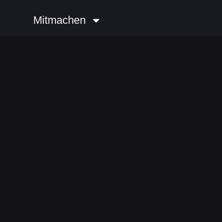
Mitmachen