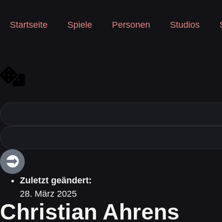
Startseite
Spiele
Personen
Studios
Zuletzt geändert:
28. März 2025
Christian Ahrens