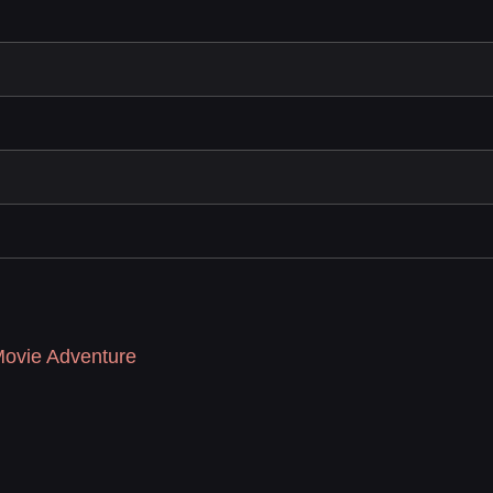
Movie Adventure