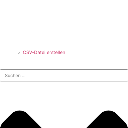
CSV-Datei erstellen