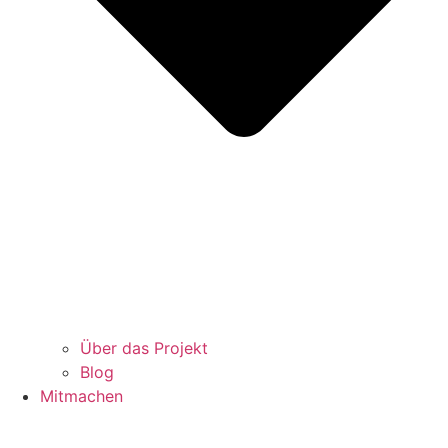
Über das Projekt
Blog
Mitmachen