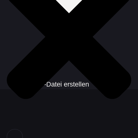
CSV-Datei erstellen