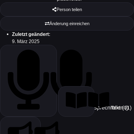
Person teilen
Änderung einreichen
Zuletzt geändert:
9. März 2025
Text (0)
Sprechrollen (1)