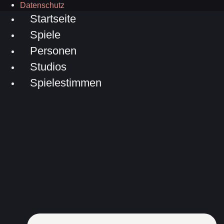
Datenschutz
Startseite
Spiele
Personen
Studios
Spielestimmen