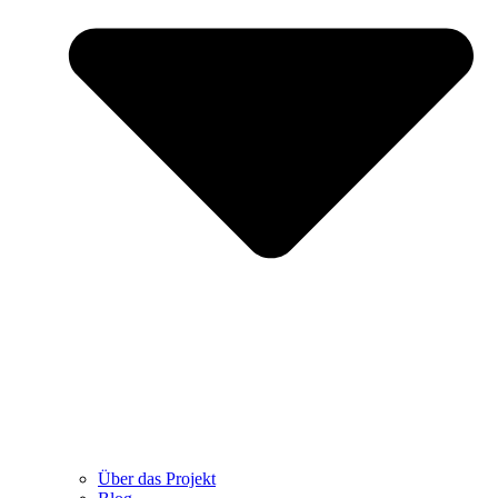
Über das Projekt