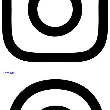
Threads