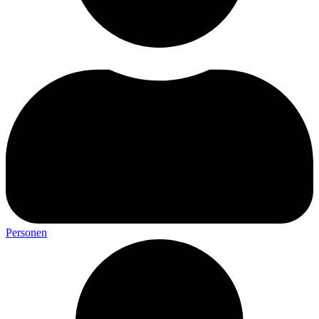
Personen