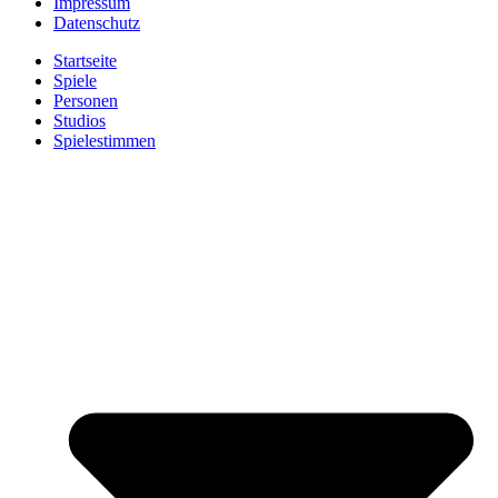
Impressum
Datenschutz
Startseite
Spiele
Personen
Studios
Spielestimmen