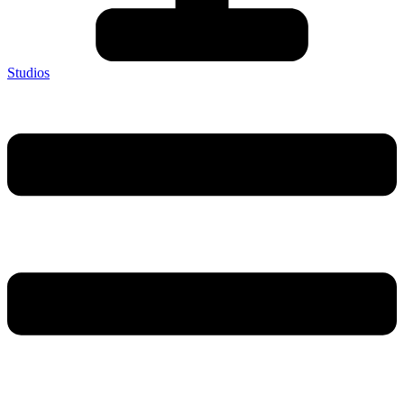
Studios