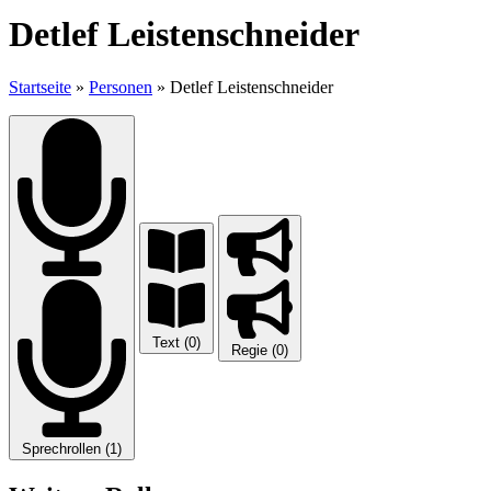
Detlef Leistenschneider
Startseite
»
Personen
»
Detlef Leistenschneider
Text (0)
Regie (0)
Sprechrollen (1)