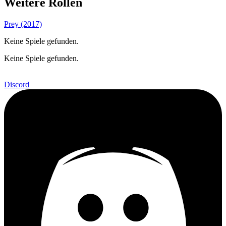
Weitere Rollen
Prey (2017)
Keine Spiele gefunden.
Keine Spiele gefunden.
Discord