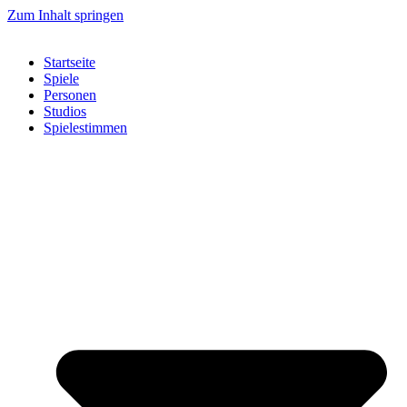
Zum Inhalt springen
Startseite
Spiele
Personen
Studios
Spielestimmen