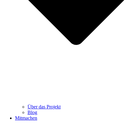
Über das Projekt
Blog
Mitmachen