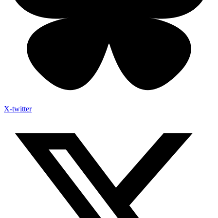
X-twitter