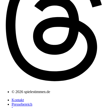
© 2026 spielestimmen.de
Kontakt
Pressebereich