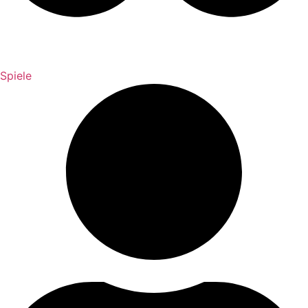
Spiele