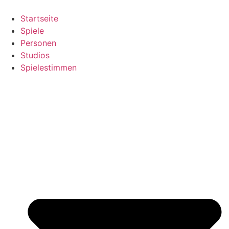
Zum
Inhalt
Startseite
springen
Spiele
Personen
Studios
Spielestimmen