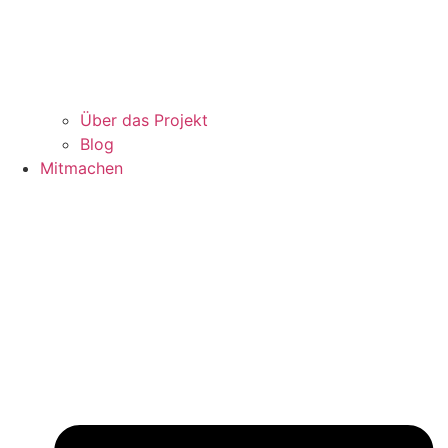
Über das Projekt
Blog
Mitmachen