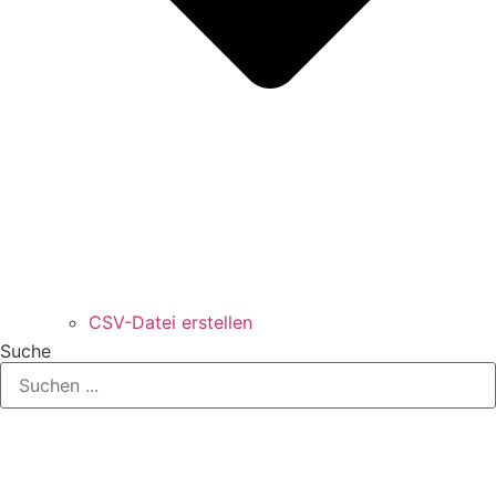
CSV-Datei erstellen
Suche