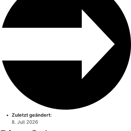
Zuletzt geändert:
8. Juli 2026