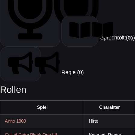
Text (0)
Sprec
Regie (0)
Rollen
Spiel
Charakter
Anno 1800
Hirte
Call of Duty: Black Ops IIII
Katsumi „Recon“