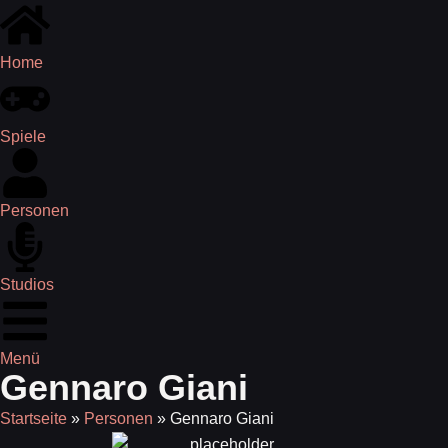
Home
Spiele
Personen
Studios
Menü
Gennaro Giani
Startseite
»
Personen
»
Gennaro Giani