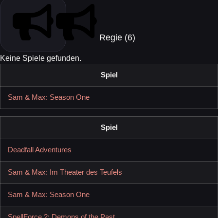
Regie (6)
Keine Spiele gefunden.
Spiel
Sam & Max: Season One
Spiel
Deadfall Adventures
Sam & Max: Im Theater des Teufels
Sam & Max: Season One
SpellForce 2: Demons of the Past