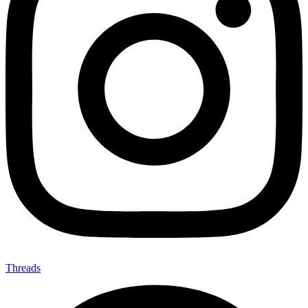
Threads