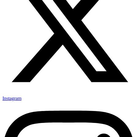
Instagram