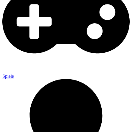
Spiele