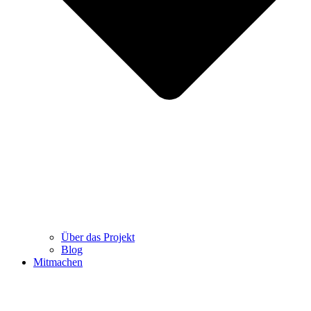
Über das Projekt
Blog
Mitmachen