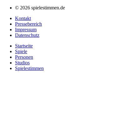
© 2026 spielestimmen.de
Kontakt
Pressebereich
Impressum
Datenschutz
Startseite
Spiele
Personen
Studios
Spielestimmen