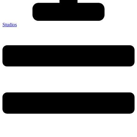
Studios