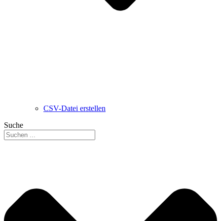
CSV-Datei erstellen
Suche