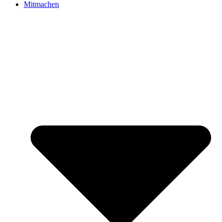
Mitmachen