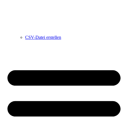
CSV-Datei erstellen