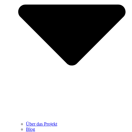
Über das Projekt
Blog