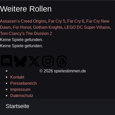
Weitere Rollen
Assassin’s Creed Origins
,
Far Cry 5
,
Far Cry 6
,
Far Cry New
Dawn
,
For Honor
,
Gotham Knights
,
LEGO DC Super-Villains
,
Tom Clancy’s The Division 2
Keine Spiele gefunden.
Keine Spiele gefunden.
© 2026 spielestimmen.de
Kontakt
Pressebereich
Impressum
Datenschutz
Startseite