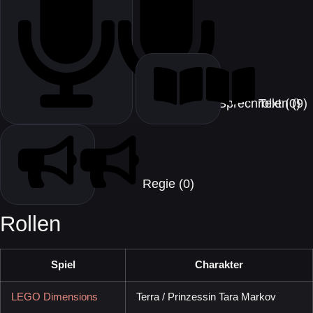
Text (0)
Sprechrollen (9)
Regie (0)
Rollen
Spiel
Charakter
LEGO Dimensions
Terra / Prinzessin Tara Markov