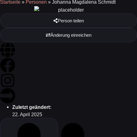
Startseite
»
Personen
»
Johanna Magdalena Schmidt
Person teilen
Änderung einreichen
Zuletzt geändert:
22. April 2025