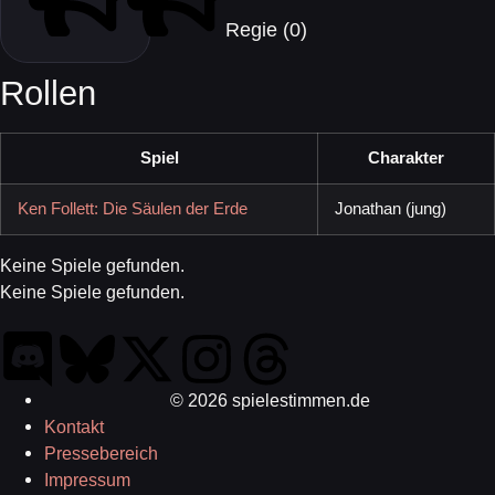
Regie (0)
Rollen
Spiel
Charakter
Ken Follett: Die Säulen der Erde
Jonathan (jung)
Keine Spiele gefunden.
Keine Spiele gefunden.
© 2026 spielestimmen.de
Kontakt
Pressebereich
Impressum