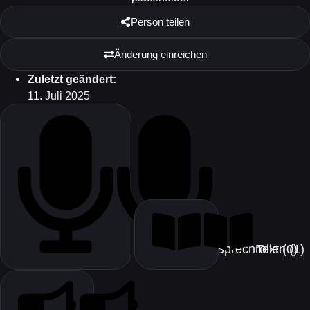
Person teilen
Änderung einreichen
Zuletzt geändert:
11. Juli 2025
Text (0)
Sprechrollen (1)