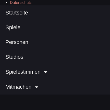
Datenschutz
Startseite
Spiele
Personen
Studios
Spielestimmen
Mitmachen