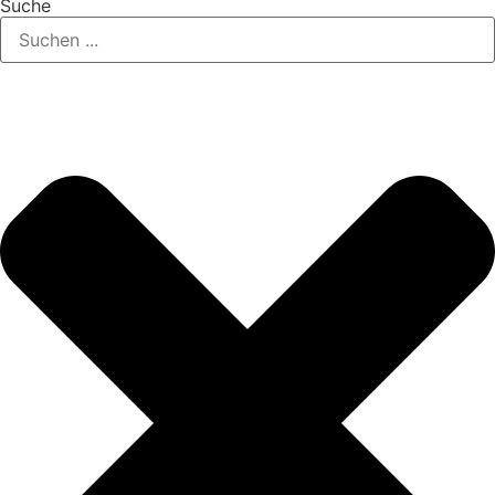
Suche