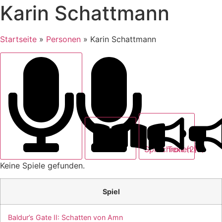
Karin Schattmann
Startseite
»
Personen
»
Karin Schattmann
Text (2)
Sprechrollen (0)
Keine Spiele gefunden.
Spiel
Baldur’s Gate II: Schatten von Amn