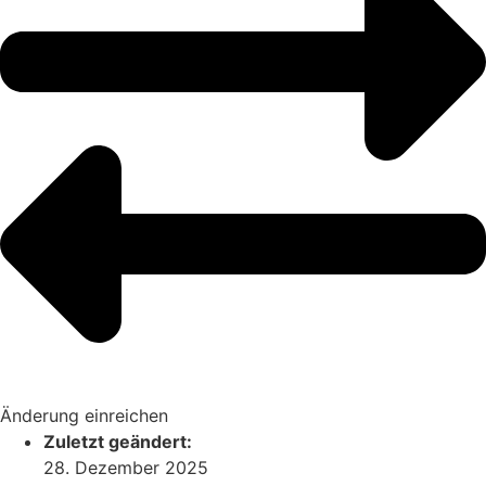
Änderung einreichen
Zuletzt geändert:
28. Dezember 2025