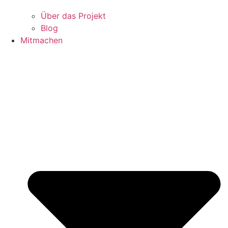
Über das Projekt
Blog
Mitmachen