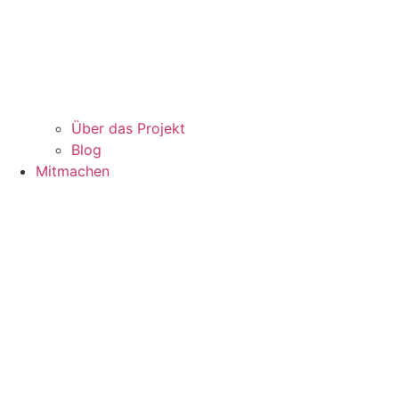
Über das Projekt
Blog
Mitmachen