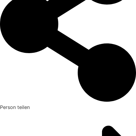
Person teilen