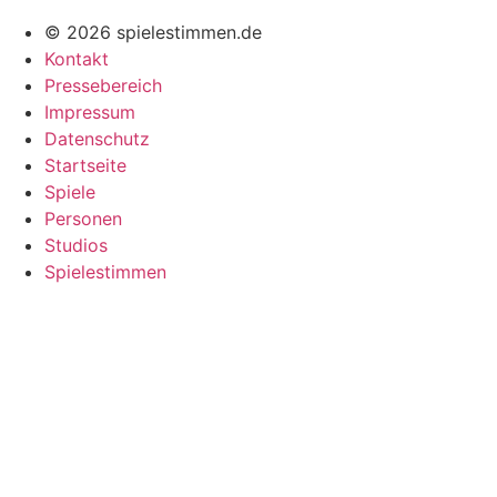
© 2026 spielestimmen.de
Kontakt
Pressebereich
Impressum
Datenschutz
Startseite
Spiele
Personen
Studios
Spielestimmen