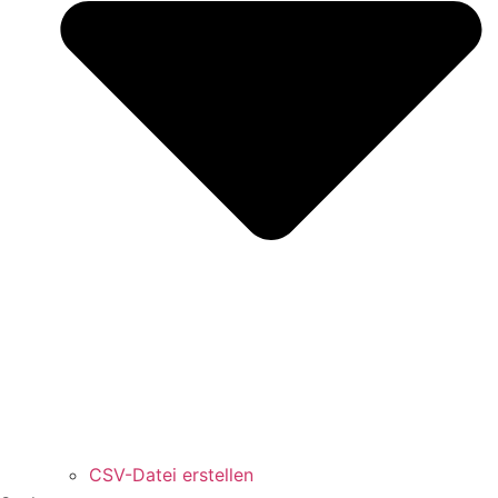
CSV-Datei erstellen