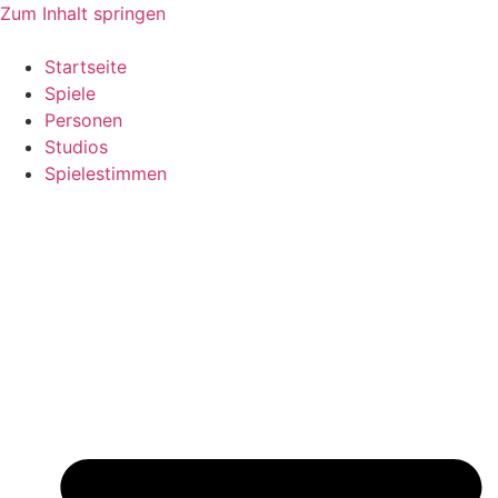
Zum Inhalt springen
Startseite
Spiele
Personen
Studios
Spielestimmen