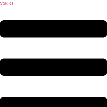
Studios