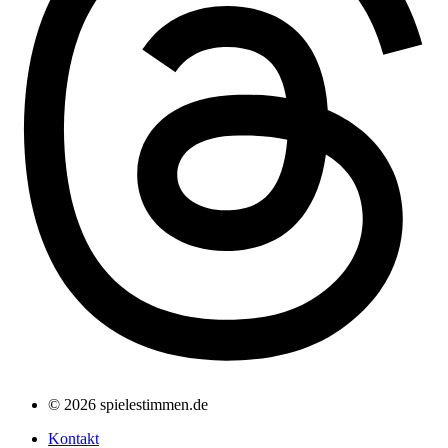
© 2026 spielestimmen.de
Kontakt