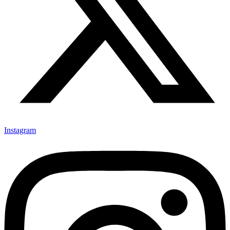
Instagram