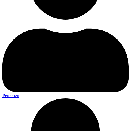
Personen