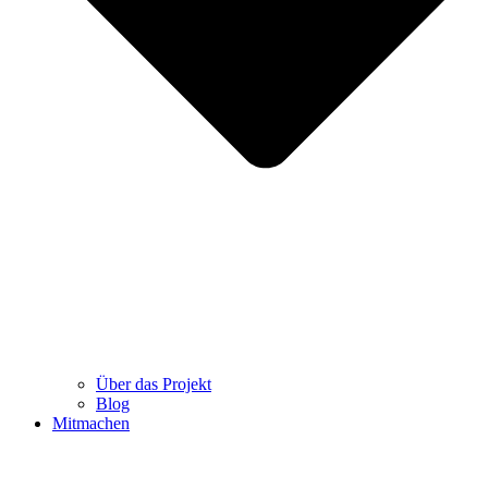
Über das Projekt
Blog
Mitmachen