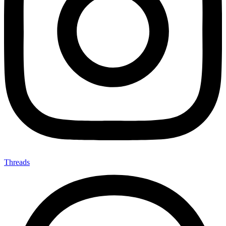
Threads