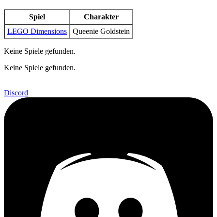
Spiel
Charakter
LEGO Dimensions
Queenie Goldstein
Keine Spiele gefunden.
Keine Spiele gefunden.
Discord