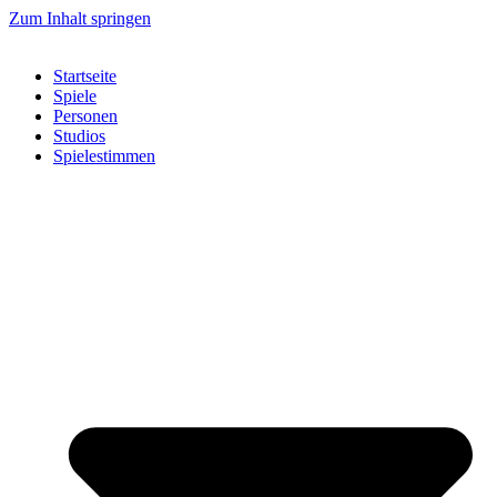
Zum Inhalt springen
Startseite
Spiele
Personen
Studios
Spielestimmen