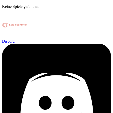
Keine Spiele gefunden.
Discord