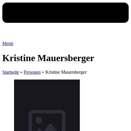
Menü
Kristine Mauersberger
Startseite
»
Personen
»
Kristine Mauersberger