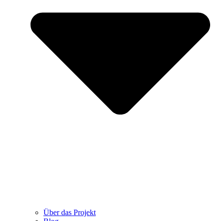
Über das Projekt