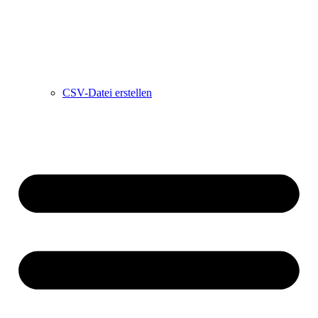
CSV-Datei erstellen