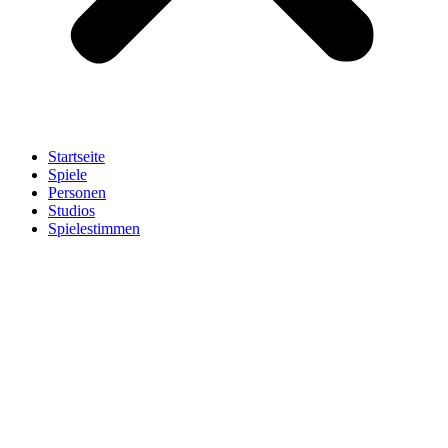
Startseite
Spiele
Personen
Studios
Spielestimmen