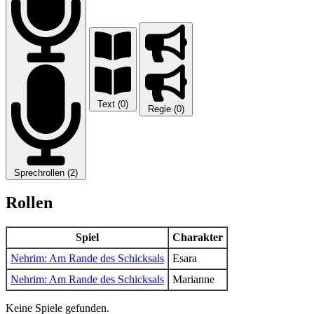
Text (0)
Regie (0)
Sprechrollen (2)
Rollen
Spiel
Charakter
Nehrim: Am Rande des Schicksals
Esara
Nehrim: Am Rande des Schicksals
Marianne
Keine Spiele gefunden.