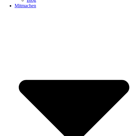
Blog
Mitmachen