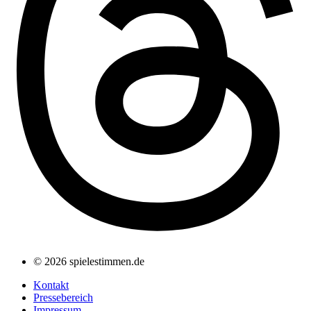
© 2026 spielestimmen.de
Kontakt
Pressebereich
Impressum