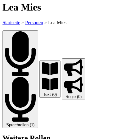
Lea Mies
Startseite
»
Personen
»
Lea Mies
Text (0)
Regie (0)
Sprechrollen (1)
Weitere Rollen