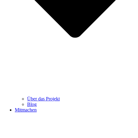
Über das Projekt
Blog
Mitmachen