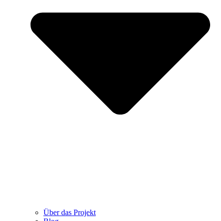
Über das Projekt