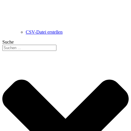
CSV-Datei erstellen
Suche