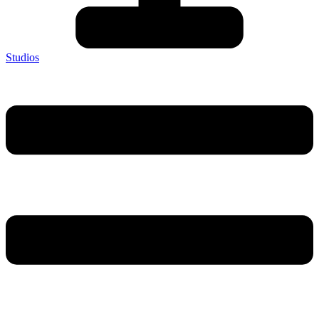
Studios