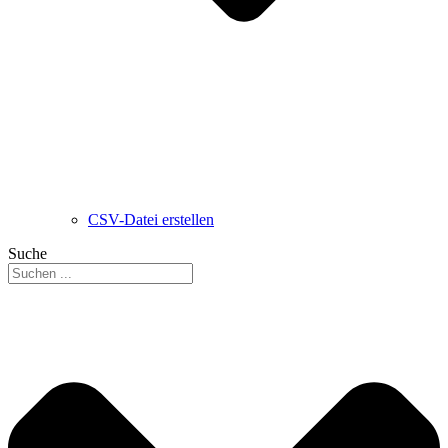
CSV-Datei erstellen
Suche