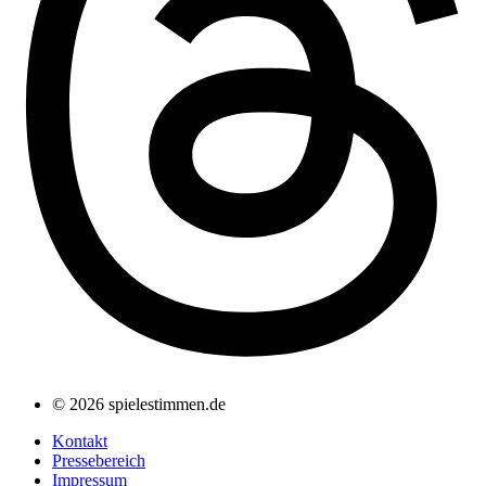
© 2026 spielestimmen.de
Kontakt
Pressebereich
Impressum