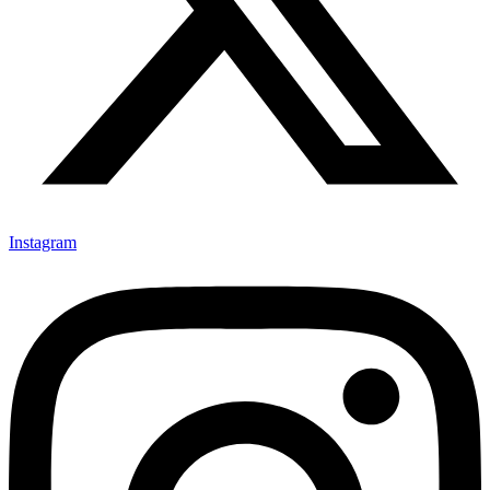
Instagram