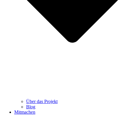
Über das Projekt
Blog
Mitmachen