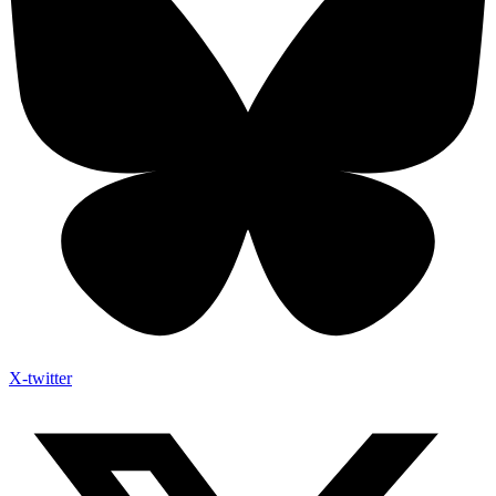
X-twitter