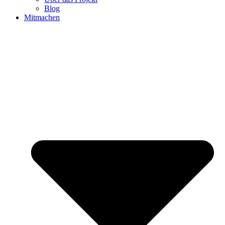
Blog
Mitmachen