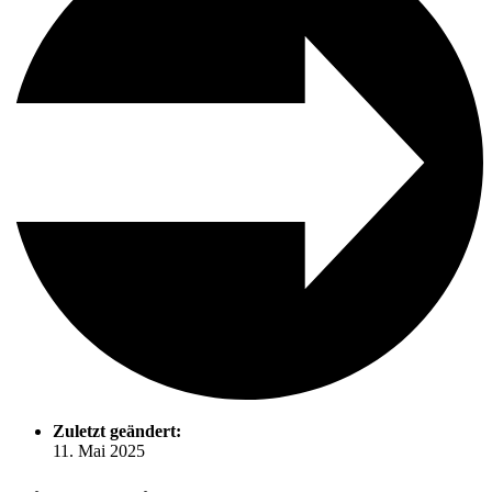
Zuletzt geändert:
11. Mai 2025