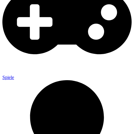
Spiele