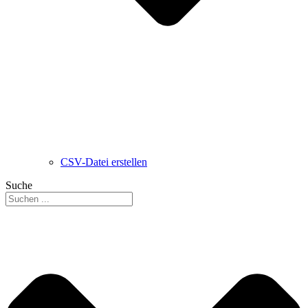
CSV-Datei erstellen
Suche