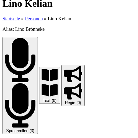
Lino Kelian
Startseite
»
Personen
»
Lino Kelian
Alias: Lino Brönneke
Text (0)
Regie (0)
Sprechrollen (3)