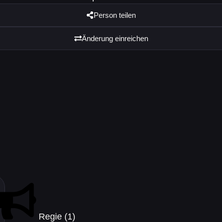
Person teilen
Änderung einreichen
Regie (1)