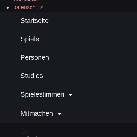
Datenschutz
Startseite
Spiele
Personen
Studios
Spielestimmen
Mitmachen