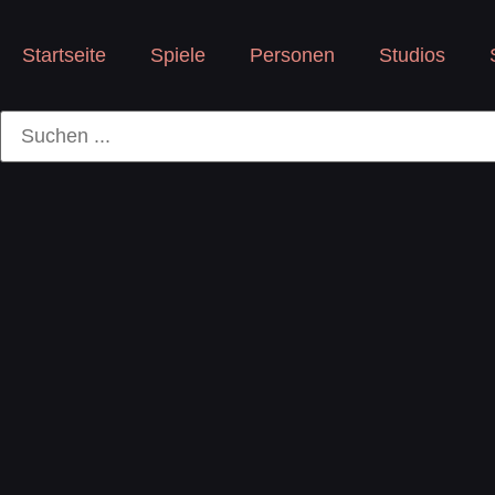
Startseite
Spiele
Personen
Studios