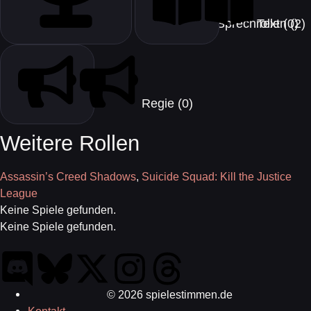
Text (0)
Sprechrollen (2)
Regie (0)
Weitere Rollen
Assassin’s Creed Shadows
,
Suicide Squad: Kill the Justice
League
Keine Spiele gefunden.
Keine Spiele gefunden.
© 2026 spielestimmen.de