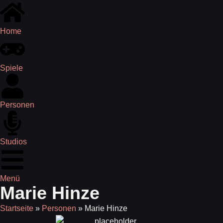
Home
Spiele
Personen
Studios
Menü
Marie Hinze
Startseite
»
Personen
»
Marie Hinze