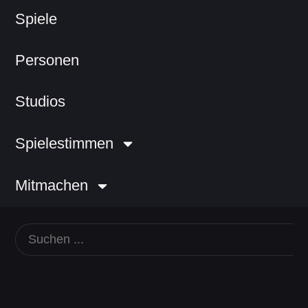
Spiele
Personen
Studios
Spielestimmen
Mitmachen