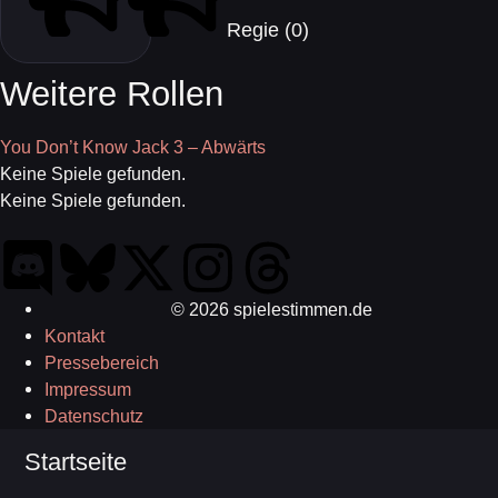
Regie (0)
Weitere Rollen
You Don’t Know Jack 3 – Abwärts
Keine Spiele gefunden.
Keine Spiele gefunden.
© 2026 spielestimmen.de
Kontakt
Pressebereich
Impressum
Datenschutz
Startseite