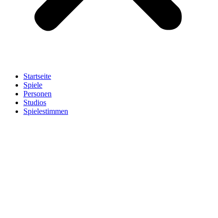
Startseite
Spiele
Personen
Studios
Spielestimmen