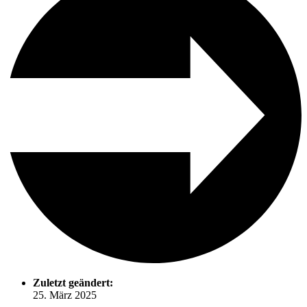
Zuletzt geändert:
25. März 2025