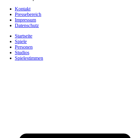
Kontakt
Pressebereich
Impressum
Datenschutz
Startseite
Spiele
Personen
Studios
Spielestimmen