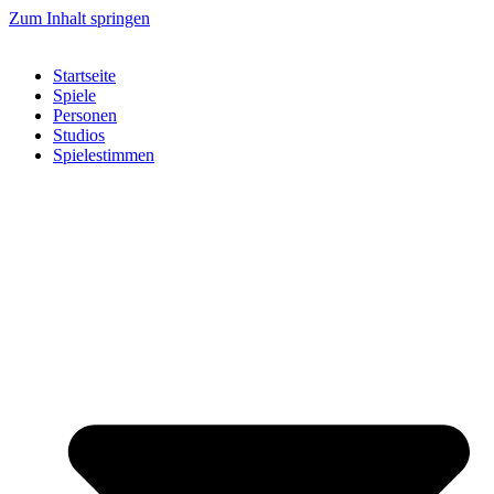
Zum Inhalt springen
Startseite
Spiele
Personen
Studios
Spielestimmen