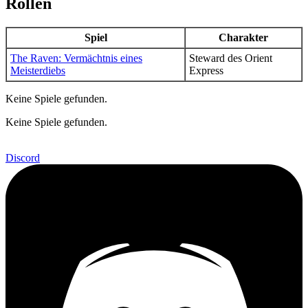
Rollen
Spiel
Charakter
The Raven: Vermächtnis eines
Steward des Orient
Meisterdiebs
Express
Keine Spiele gefunden.
Keine Spiele gefunden.
Discord