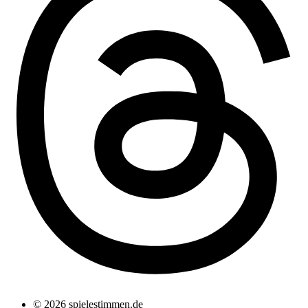
© 2026 spielestimmen.de