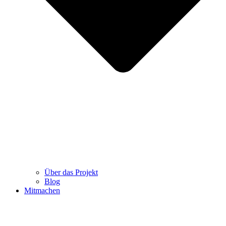
Über das Projekt
Blog
Mitmachen