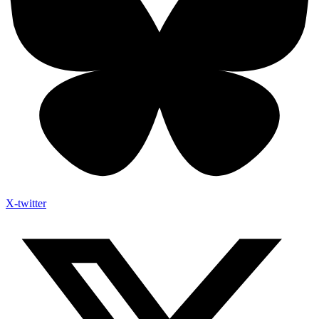
X-twitter