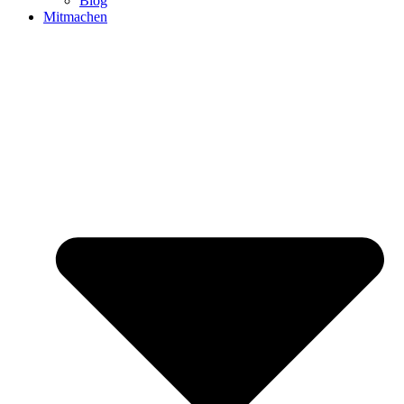
Blog
Mitmachen