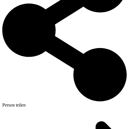
Person teilen