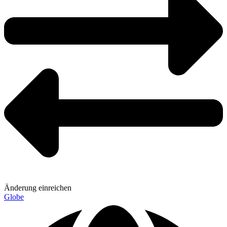
Änderung einreichen
Globe