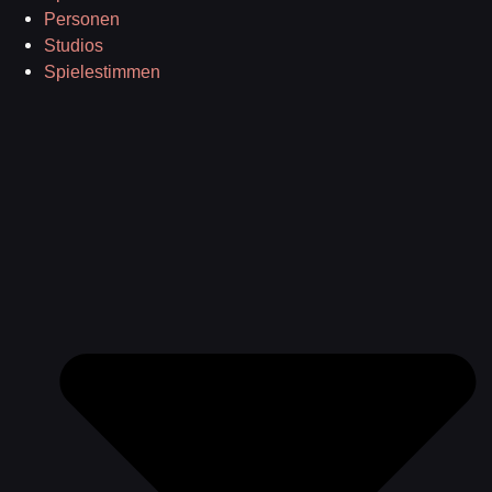
Personen
Studios
Spielestimmen