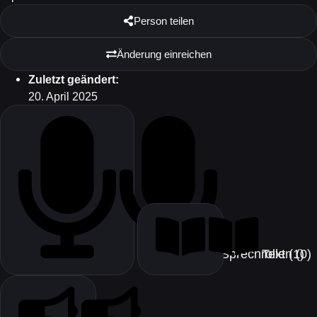
Person teilen
Änderung einreichen
Zuletzt geändert:
20. April 2025
Text (1)
Sprechrollen (0)