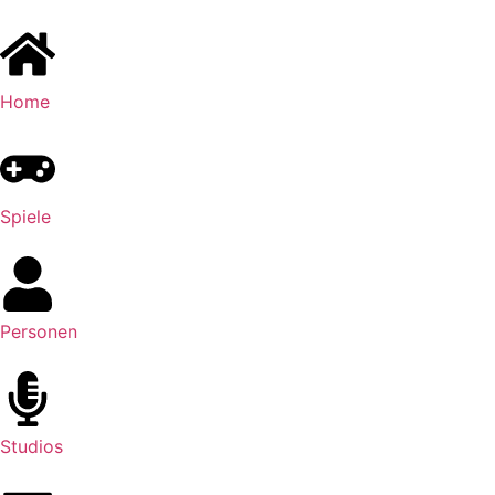
Home
Spiele
Personen
Studios