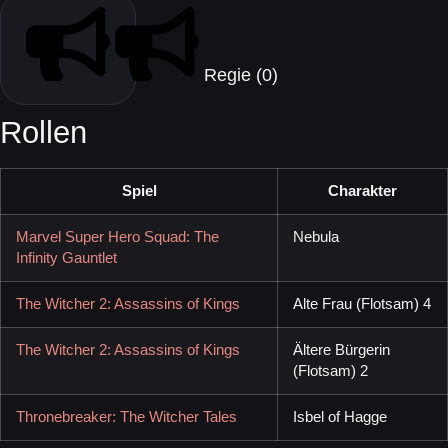
Regie (0)
Rollen
Spiel
Charakter
Marvel Super Hero Squad: The
Nebula
Infinity Gauntlet
The Witcher 2: Assassins of Kings
Alte Frau (Flotsam) 4
The Witcher 2: Assassins of Kings
Ältere Bürgerin
(Flotsam) 2
Thronebreaker: The Witcher Tales
Isbel of Hagge