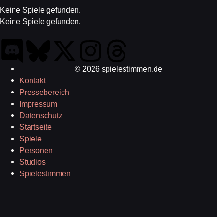
Keine Spiele gefunden.
Keine Spiele gefunden.
© 2026 spielestimmen.de
Kontakt
Pressebereich
Impressum
Datenschutz
Startseite
Spiele
Personen
Studios
Spielestimmen