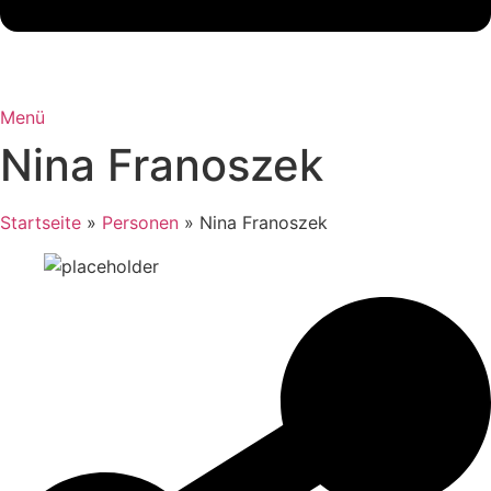
Menü
Nina Franoszek
Startseite
»
Personen
»
Nina Franoszek