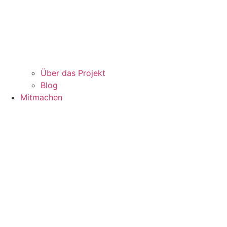
Über das Projekt
Blog
Mitmachen