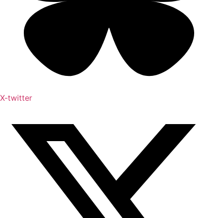
X-twitter