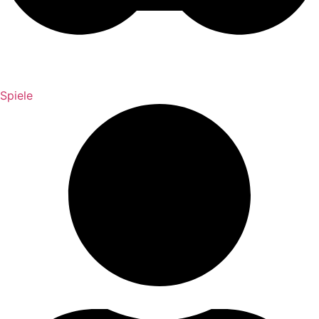
Spiele