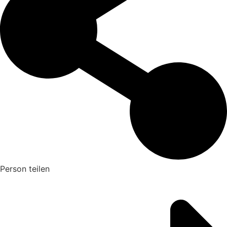
Person teilen