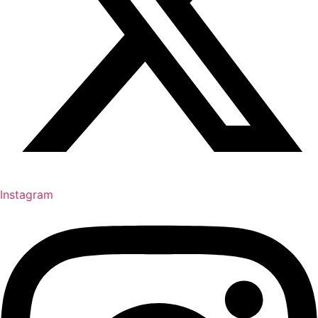
Instagram