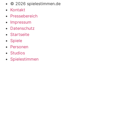
© 2026 spielestimmen.de
Kontakt
Pressebereich
Impressum
Datenschutz
Startseite
Spiele
Personen
Studios
Spielestimmen