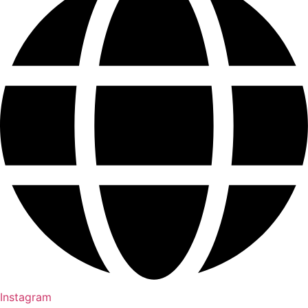
Instagram