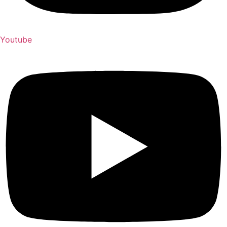
Youtube