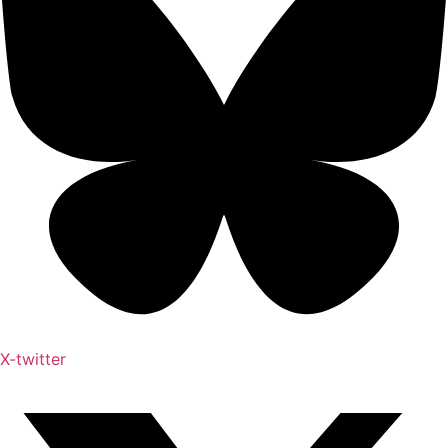
X-twitter