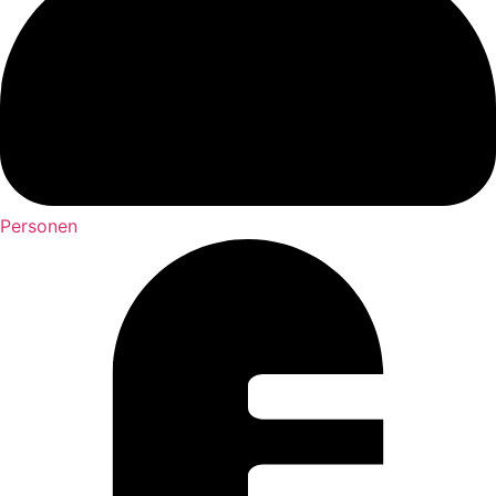
Personen