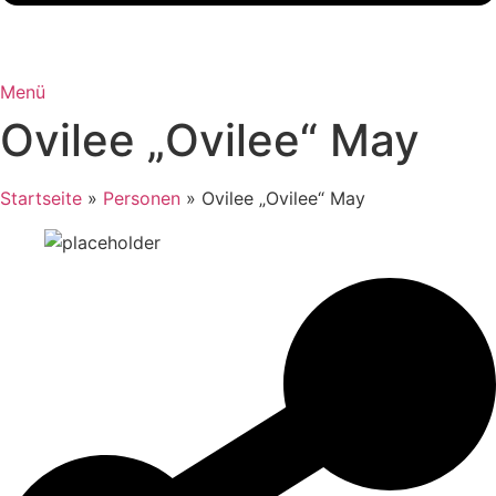
Menü
Ovilee „Ovilee“ May
Startseite
»
Personen
»
Ovilee „Ovilee“ May