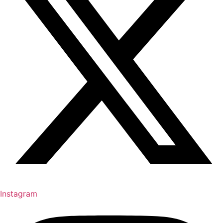
Instagram