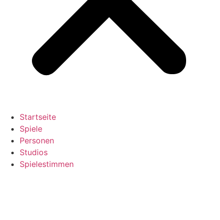
Startseite
Spiele
Personen
Studios
Spielestimmen