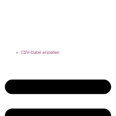
CSV-Datei erstellen