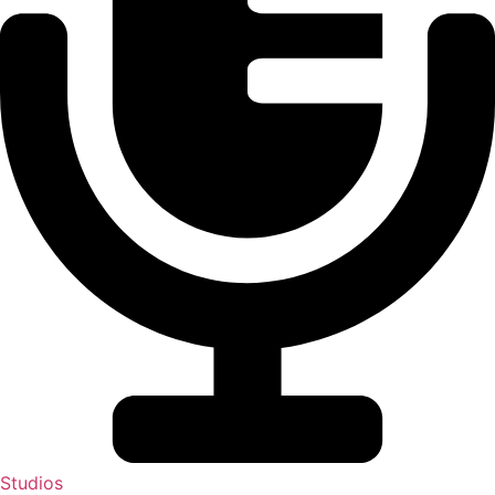
Studios