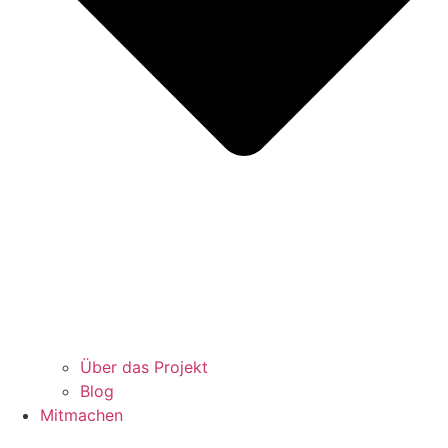
Über das Projekt
Blog
Mitmachen