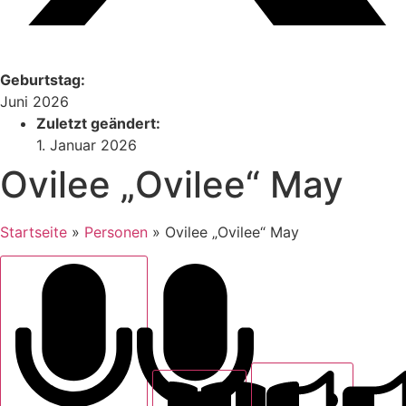
Geburtstag:
Juni 2026
Zuletzt geändert:
1. Januar 2026
Ovilee „Ovilee“ May
Startseite
»
Personen
»
Ovilee „Ovilee“ May