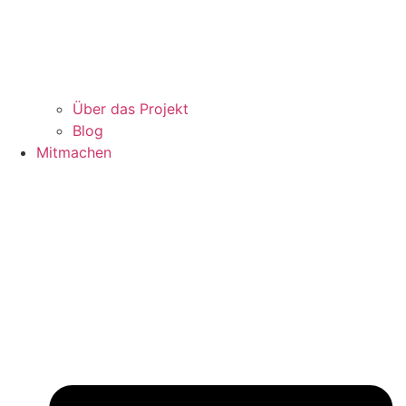
Über das Projekt
Blog
Mitmachen