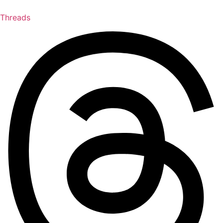
Threads