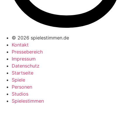
© 2026 spielestimmen.de
Kontakt
Pressebereich
Impressum
Datenschutz
Startseite
Spiele
Personen
Studios
Spielestimmen