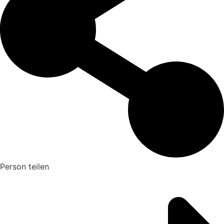
Person teilen