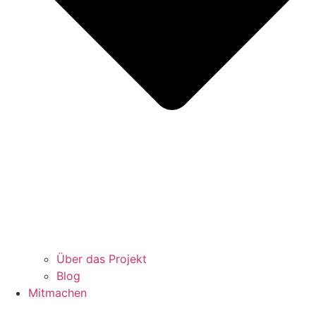
Über das Projekt
Blog
Mitmachen