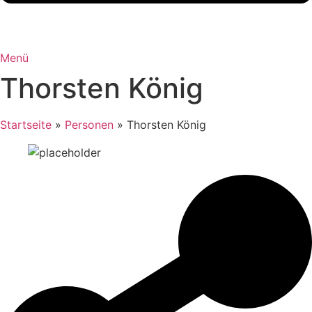
Menü
Thorsten König
Startseite
»
Personen
»
Thorsten König