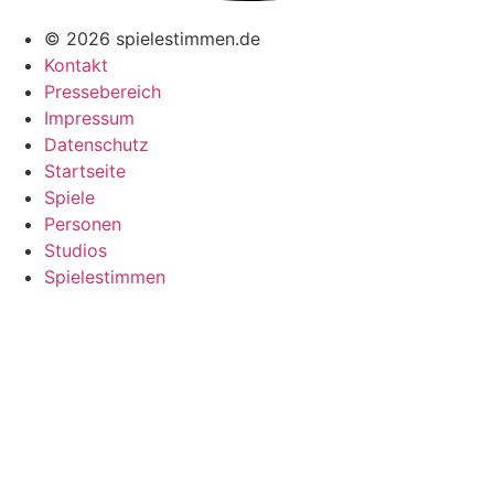
© 2026 spielestimmen.de
Kontakt
Pressebereich
Impressum
Datenschutz
Startseite
Spiele
Personen
Studios
Spielestimmen