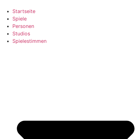
Zum
Inhalt
Startseite
springen
Spiele
Personen
Studios
Spielestimmen