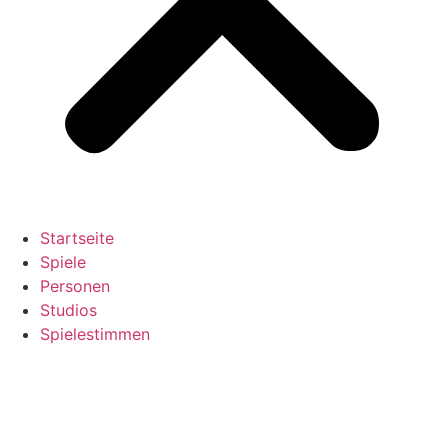
Startseite
Spiele
Personen
Studios
Spielestimmen