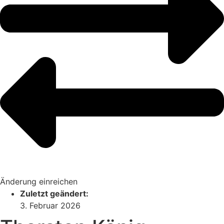
Änderung einreichen
Zuletzt geändert:
3. Februar 2026