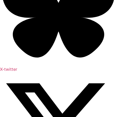
X-twitter