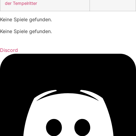
der Tempelritter
Keine Spiele gefunden.
Keine Spiele gefunden.
Discord