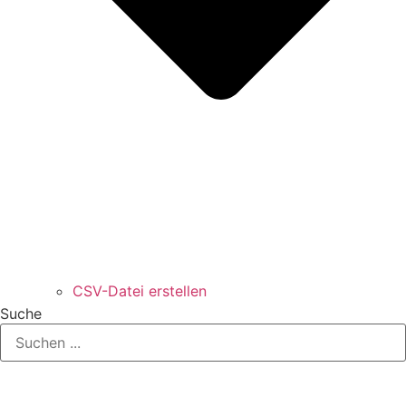
CSV-Datei erstellen
Suche