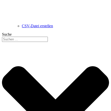
CSV-Datei erstellen
Suche