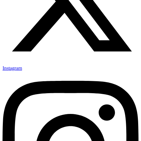
Instagram