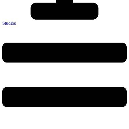
Studios