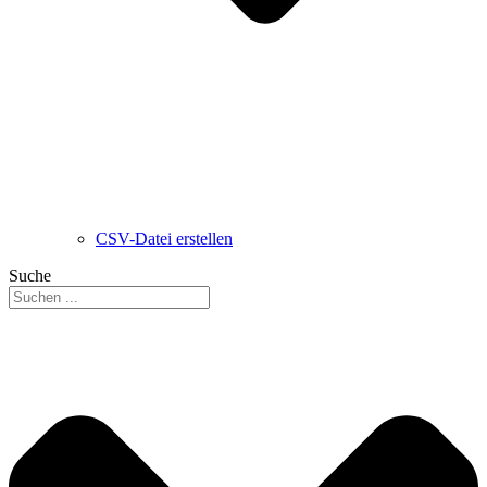
CSV-Datei erstellen
Suche