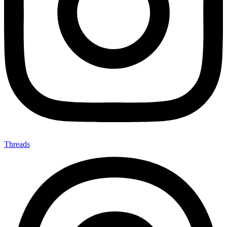
Threads