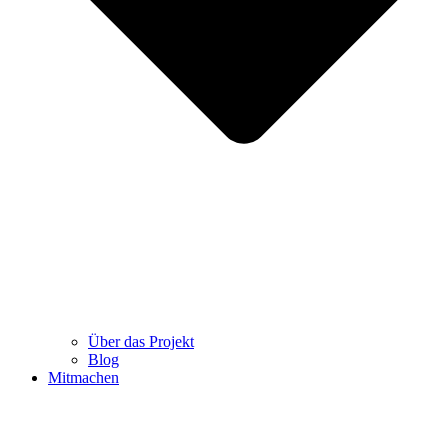
Über das Projekt
Blog
Mitmachen