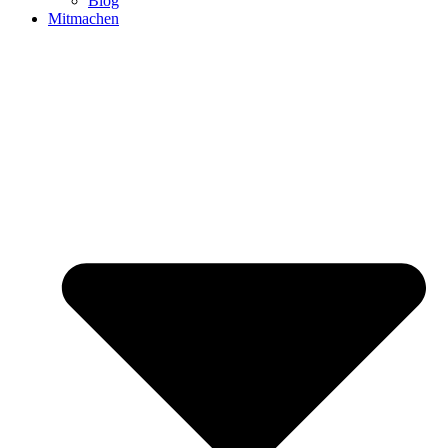
Blog
Mitmachen