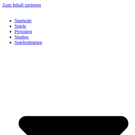
Zum Inhalt springen
Startseite
Spiele
Personen
Studios
Spielestimmen