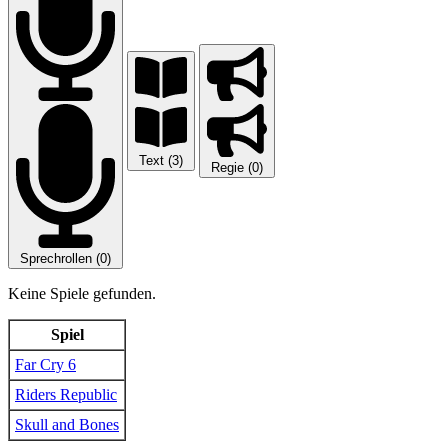
Text (3)
Regie (0)
Sprechrollen (0)
Keine Spiele gefunden.
Spiel
Far Cry 6
Riders Republic
Skull and Bones