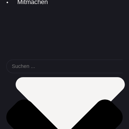
Mitmachen