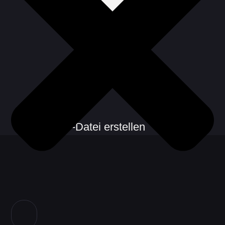
CSV-Datei erstellen