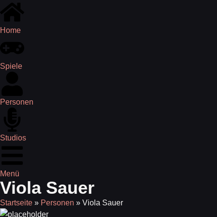
Home
Spiele
Personen
Studios
Menü
Viola Sauer
Startseite
»
Personen
»
Viola Sauer