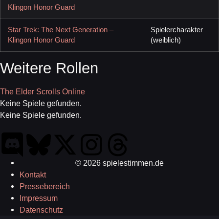
Klingon Honor Guard
Star Trek: The Next Generation –
Spielercharakter
Klingon Honor Guard
(weiblich)
Weitere Rollen
The Elder Scrolls Online
Keine Spiele gefunden.
Keine Spiele gefunden.
© 2026 spielestimmen.de
Kontakt
Pressebereich
Impressum
Datenschutz