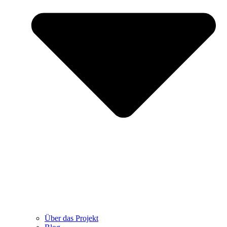
Über das Projekt