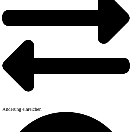
Änderung einreichen