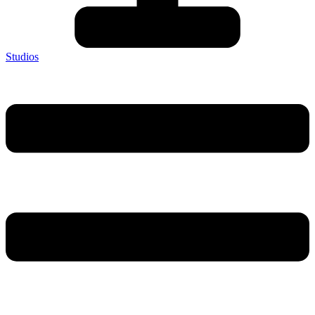
Studios