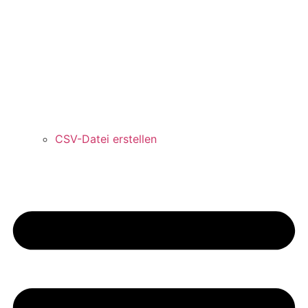
CSV-Datei erstellen