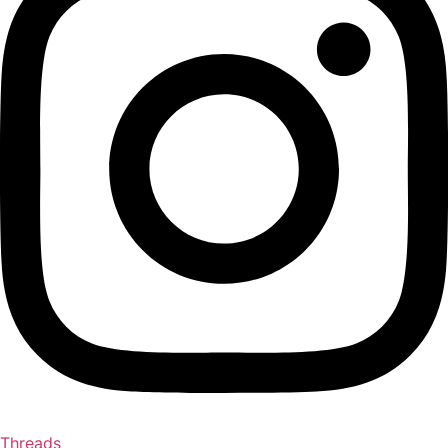
Threads