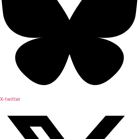
X-twitter