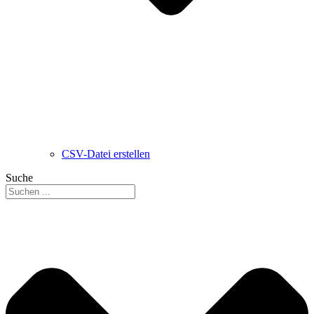
CSV-Datei erstellen
Suche