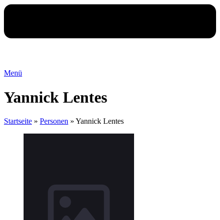
Menü
Yannick Lentes
Startseite
»
Personen
»
Yannick Lentes