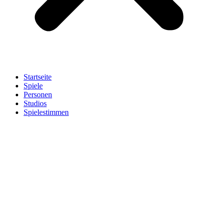
Startseite
Spiele
Personen
Studios
Spielestimmen