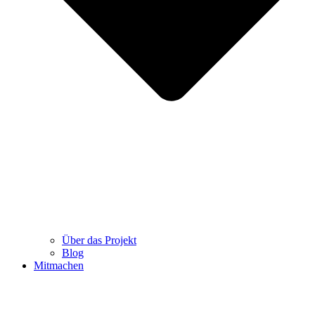
Über das Projekt
Blog
Mitmachen