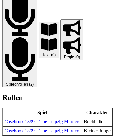
Text (0)
Regie (0)
Sprechrollen (2)
Rollen
Spiel
Charakter
Casebook 1899 – The Leipzig Murders
Buchhalter
Casebook 1899 – The Leipzig Murders
Kleiner Junge