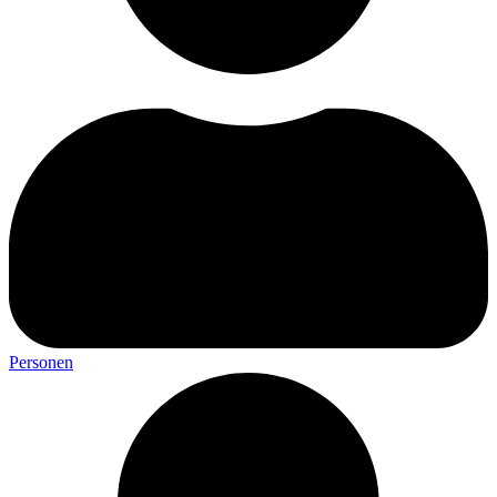
Personen