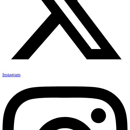
Instagram