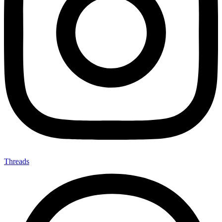
Threads