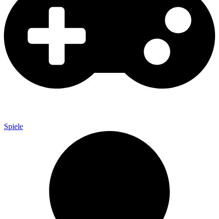
Spiele