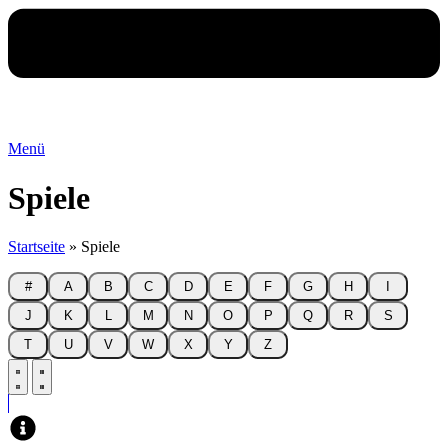
Menü
Spiele
Startseite
»
Spiele
#
A
B
C
D
E
F
G
H
I
J
K
L
M
N
O
P
Q
R
S
T
U
V
W
X
Y
Z