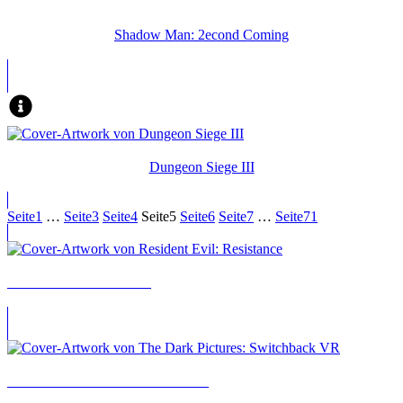
Shadow Man: 2econd Coming
Dungeon Siege III
Seite
1
…
Seite
3
Seite
4
Seite
5
Seite
6
Seite
7
…
Seite
71
Resident Evil: Resistance
The Dark Pictures: Switchback VR