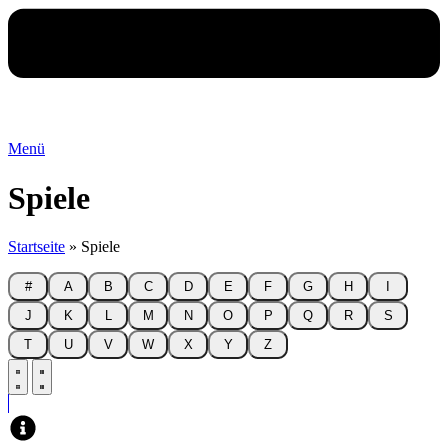
Menü
Spiele
Startseite
»
Spiele
#
A
B
C
D
E
F
G
H
I
J
K
L
M
N
O
P
Q
R
S
T
U
V
W
X
Y
Z